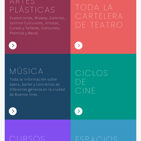
ARTES
TODA LA
PLÁSTICAS
CARTELERA
Exposiciones, Museos, Galerías,
DE TEATRO
Centros Culturales, Artistas,
Cursos y Talleres, Concursos,
Premios y Becas
MÚSICA
CICLOS
DE
Toda la información sobre
ópera, ballet y conciertos de
CINE
diferentes géneros en la ciudad
de Buenos Aires
CURSOS
ESPACIOS