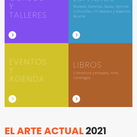
Y
Museos, Galerías, Salas, Centros
Culturales, Art Dealers y espacios
TALLERES
de arte
EVENTOS
LIBROS
Y
Literatura y ensayos, Arte,
AGENDA
Catálogos
EL ARTE ACTUAL
2021