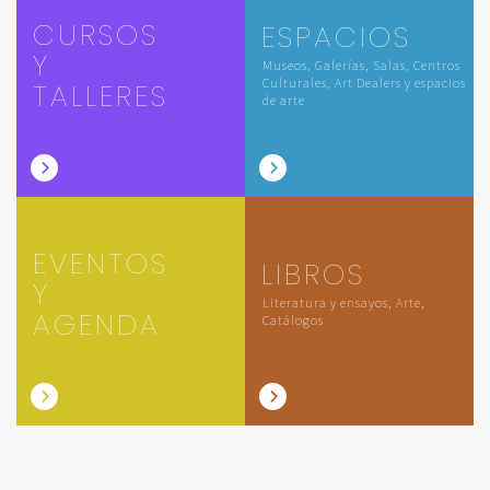
CURSOS
ESPACIOS
Y
Museos, Galerías, Salas, Centros
Culturales, Art Dealers y espacios
TALLERES
de arte
EVENTOS
LIBROS
Y
Literatura y ensayos, Arte,
AGENDA
Catálogos