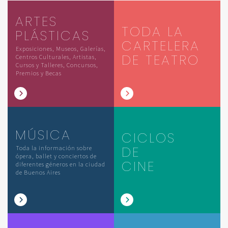
ARTES
TODA LA
PLÁSTICAS
CARTELERA
Exposiciones, Museos, Galerías,
DE TEATRO
Centros Culturales, Artistas,
Cursos y Talleres, Concursos,
Premios y Becas
MÚSICA
CICLOS
DE
Toda la información sobre
ópera, ballet y conciertos de
CINE
diferentes géneros en la ciudad
de Buenos Aires