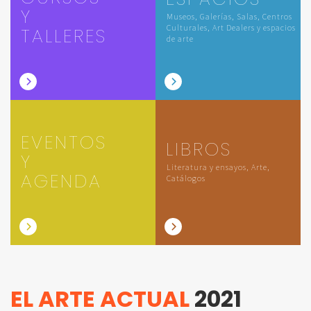
Y
Museos, Galerías, Salas, Centros
Culturales, Art Dealers y espacios
TALLERES
de arte
EVENTOS
LIBROS
Y
Literatura y ensayos, Arte,
AGENDA
Catálogos
EL ARTE ACTUAL
2021