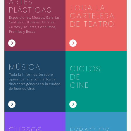
ARTES
TODA LA
PLÁSTICAS
CARTELERA
Exposiciones, Museos, Galerías,
DE TEATRO
Centros Culturales, Artistas,
Cursos y Talleres, Concursos,
Premios y Becas
MÚSICA
CICLOS
DE
Toda la información sobre
ópera, ballet y conciertos de
CINE
diferentes géneros en la ciudad
de Buenos Aires
CURSOS
ESPACIOS