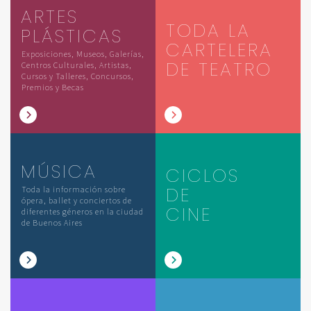
ARTES
TODA LA
PLÁSTICAS
CARTELERA
Exposiciones, Museos, Galerías,
DE TEATRO
Centros Culturales, Artistas,
Cursos y Talleres, Concursos,
Premios y Becas
MÚSICA
CICLOS
DE
Toda la información sobre
ópera, ballet y conciertos de
CINE
diferentes géneros en la ciudad
de Buenos Aires