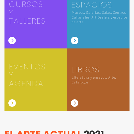
CURSOS
ESPACIOS
Y
Museos, Galerías, Salas, Centros
Culturales, Art Dealers y espacios
TALLERES
de arte
EVENTOS
LIBROS
Y
Literatura y ensayos, Arte,
AGENDA
Catálogos