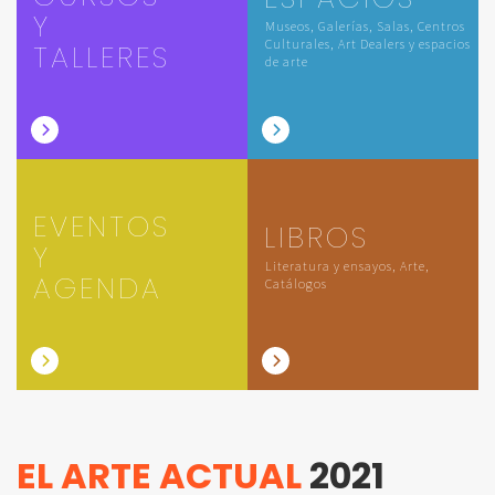
Y
Museos, Galerías, Salas, Centros
Culturales, Art Dealers y espacios
TALLERES
de arte
EVENTOS
LIBROS
Y
Literatura y ensayos, Arte,
AGENDA
Catálogos
EL ARTE ACTUAL
2021