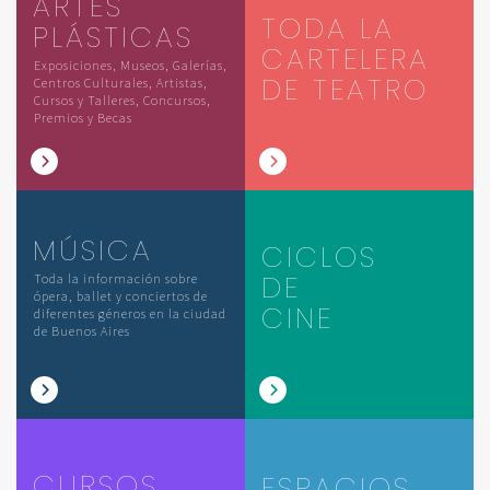
ARTES
TODA LA
PLÁSTICAS
CARTELERA
Exposiciones, Museos, Galerías,
DE TEATRO
Centros Culturales, Artistas,
Cursos y Talleres, Concursos,
Premios y Becas
MÚSICA
CICLOS
DE
Toda la información sobre
ópera, ballet y conciertos de
CINE
diferentes géneros en la ciudad
de Buenos Aires
CURSOS
ESPACIOS