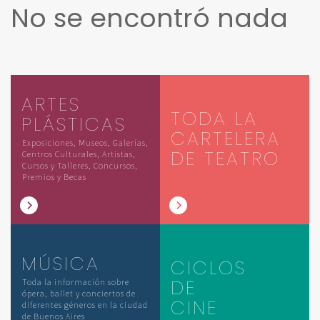
No se encontró nada
ARTES
TODA LA
PLÁSTICAS
CARTELERA
Exposiciones, Museos, Galerías,
DE TEATRO
Centros Culturales, Artistas,
Cursos y Talleres, Concursos,
Premios y Becas
MÚSICA
CICLOS
DE
Toda la información sobre
ópera, ballet y conciertos de
CINE
diferentes géneros en la ciudad
de Buenos Aires