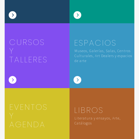
CURSOS
ESPACIOS
Y
Museos, Galerías, Salas, Centros
Culturales, Art Dealers y espacios
TALLERES
de arte
EVENTOS
LIBROS
Y
Literatura y ensayos, Arte,
AGENDA
Catálogos