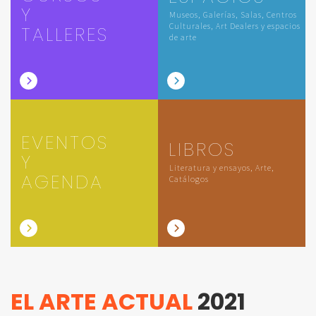
Y
Museos, Galerías, Salas, Centros
Culturales, Art Dealers y espacios
TALLERES
de arte
EVENTOS
LIBROS
Y
Literatura y ensayos, Arte,
AGENDA
Catálogos
EL ARTE ACTUAL
2021