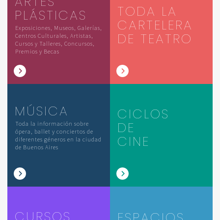
ARTES
TODA LA
PLÁSTICAS
CARTELERA
Exposiciones, Museos, Galerías,
DE TEATRO
Centros Culturales, Artistas,
Cursos y Talleres, Concursos,
Premios y Becas
MÚSICA
CICLOS
DE
Toda la información sobre
ópera, ballet y conciertos de
CINE
diferentes géneros en la ciudad
de Buenos Aires
CURSOS
ESPACIOS