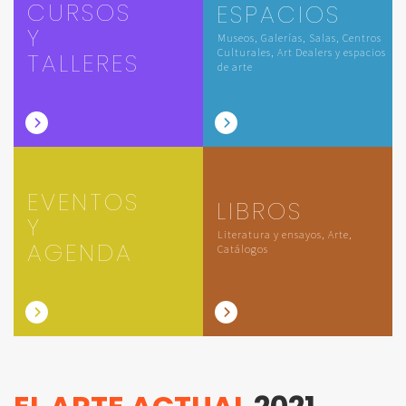
CURSOS
ESPACIOS
Y
Museos, Galerías, Salas, Centros
Culturales, Art Dealers y espacios
TALLERES
de arte
EVENTOS
LIBROS
Y
Literatura y ensayos, Arte,
AGENDA
Catálogos