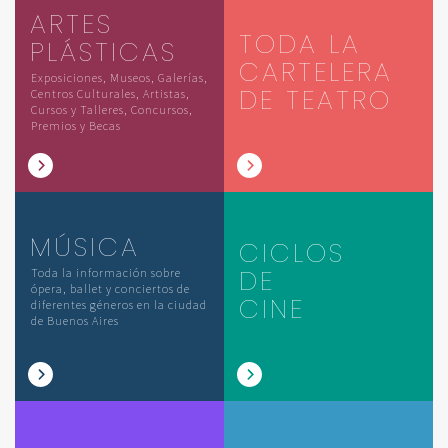
ARTES
TODA LA
PLÁSTICAS
CARTELERA
Exposiciones, Museos, Galerías,
DE TEATRO
Centros Culturales, Artistas,
Cursos y Talleres, Concursos,
Premios y Becas
MÚSICA
CICLOS
DE
Toda la información sobre
ópera, ballet y conciertos de
CINE
diferentes géneros en la ciudad
de Buenos Aires