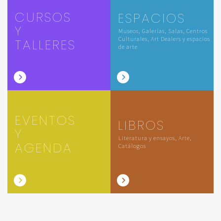
CURSOS
ESPACIOS
Y
Museos, Galerías, Salas, Centros
Culturales, Art Dealers y espacios
TALLERES
de arte
EVENTOS
LIBROS
Y
Literatura y ensayos, Arte,
AGENDA
Catálogos