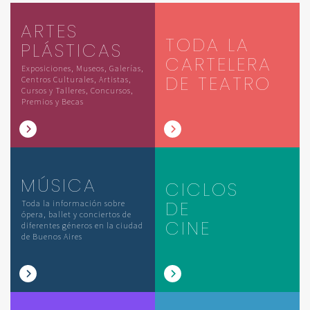
ARTES
TODA LA
PLÁSTICAS
CARTELERA
Exposiciones, Museos, Galerías,
DE TEATRO
Centros Culturales, Artistas,
Cursos y Talleres, Concursos,
Premios y Becas
MÚSICA
CICLOS
DE
Toda la información sobre
ópera, ballet y conciertos de
CINE
diferentes géneros en la ciudad
de Buenos Aires