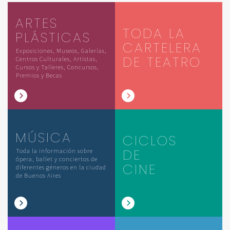
ARTES
TODA LA
PLÁSTICAS
CARTELERA
Exposiciones, Museos, Galerías,
DE TEATRO
Centros Culturales, Artistas,
Cursos y Talleres, Concursos,
Premios y Becas
MÚSICA
CICLOS
DE
Toda la información sobre
ópera, ballet y conciertos de
CINE
diferentes géneros en la ciudad
de Buenos Aires