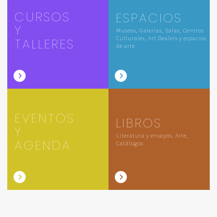
CURSOS
ESPACIOS
Y
Museos, Galerías, Salas, Centros
Culturales, Art Dealers y espacios
TALLERES
de arte
EVENTOS
LIBROS
Y
Literatura y ensayos, Arte,
AGENDA
Catálogos