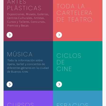
ARTES
TODA LA
PLÁSTICAS
CARTELERA
Exposiciones, Museos, Galerías,
DE TEATRO
Centros Culturales, Artistas,
Cursos y Talleres, Concursos,
Premios y Becas
MÚSICA
CICLOS
DE
Toda la información sobre
ópera, ballet y conciertos de
CINE
diferentes géneros en la ciudad
de Buenos Aires
CURSOS
ESPACIOS