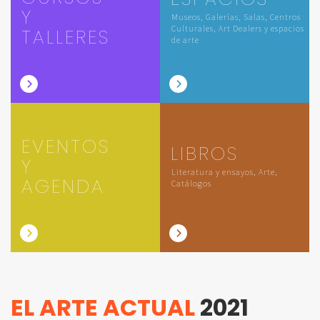
Y
Museos, Galerías, Salas, Centros
Culturales, Art Dealers y espacios
TALLERES
de arte
EVENTOS
LIBROS
Y
Literatura y ensayos, Arte,
AGENDA
Catálogos
EL ARTE ACTUAL
2021