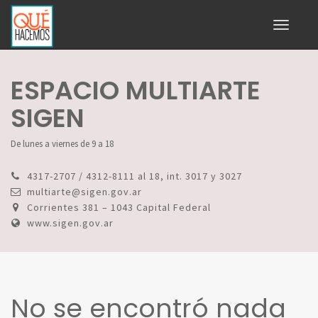
Toggle
navigati
ESPACIO MULTIARTE
SIGEN
De lunes a viernes de 9 a 18
4317-2707 / 4312-8111 al 18, int. 3017 y 3027
multiarte@sigen.gov.ar
Corrientes 381 – 1043 Capital Federal
www.sigen.gov.ar
No se encontró nada