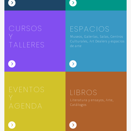
CURSOS
ESPACIOS
Y
Museos, Galerías, Salas, Centros
Culturales, Art Dealers y espacios
TALLERES
de arte
EVENTOS
LIBROS
Y
Literatura y ensayos, Arte,
AGENDA
Catálogos