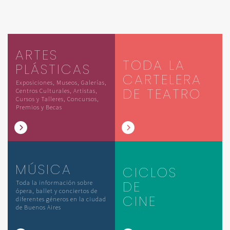
ARTES
TODA LA
PLÁSTICAS
CARTELERA
Exposiciones, Museos, Galerías,
DE TEATRO
Centros Culturales, Artistas,
Cursos y Talleres, Concursos,
Premios y Becas
MÚSICA
CICLOS
DE
Toda la información sobre
ópera, ballet y conciertos de
CINE
diferentes géneros en la ciudad
de Buenos Aires