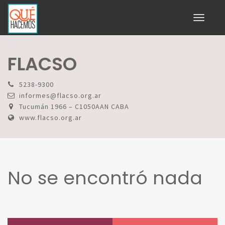
Toggle
navigati
FLACSO
5238-9300
informes@flacso.org.ar
Tucumán 1966 – C1050AAN CABA
www.flacso.org.ar
No se encontró nada