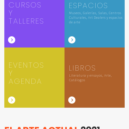
CURSOS
ESPACIOS
Y
Museos, Galerías, Salas, Centros
Culturales, Art Dealers y espacios
TALLERES
de arte
EVENTOS
LIBROS
Y
Literatura y ensayos, Arte,
AGENDA
Catálogos