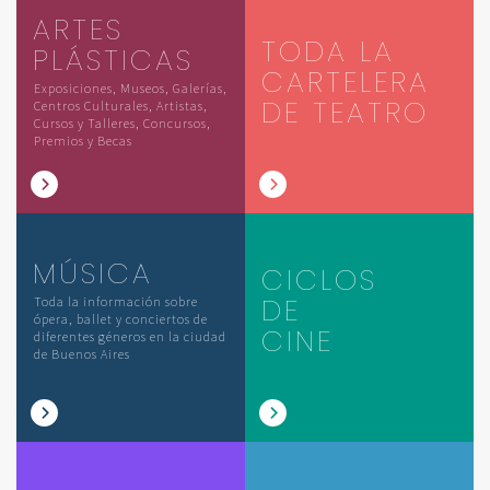
ARTES
TODA LA
PLÁSTICAS
CARTELERA
Exposiciones, Museos, Galerías,
DE TEATRO
Centros Culturales, Artistas,
Cursos y Talleres, Concursos,
Premios y Becas
MÚSICA
CICLOS
DE
Toda la información sobre
ópera, ballet y conciertos de
CINE
diferentes géneros en la ciudad
de Buenos Aires