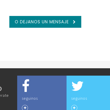
O DEJANOS UN MENSAJE
O
erate
seguinos
seguinos