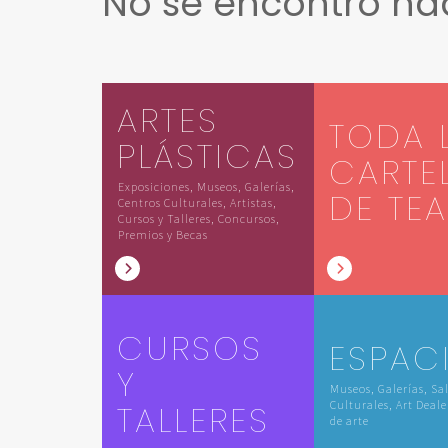
No se encontró n
ARTES
TODA 
PLÁSTICAS
CARTE
Exposiciones, Museos, Galerías,
DE TE
Centros Culturales, Artistas,
Cursos y Talleres, Concursos,
Premios y Becas
CURSOS
ESPAC
Y
Museos, Galerías, Sa
TALLERES
Culturales, Art Deale
de arte