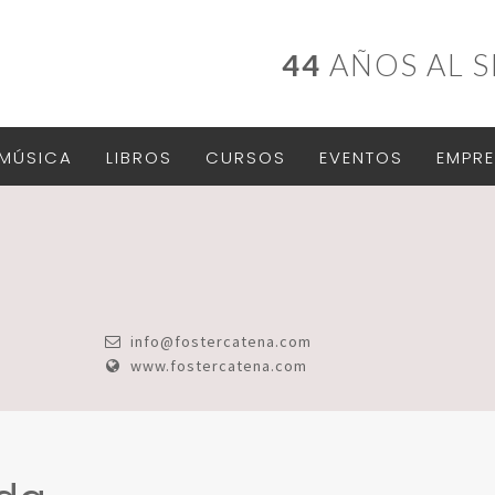
44
AÑOS AL S
MÚSICA
LIBROS
CURSOS
EVENTOS
EMPRE
info@fostercatena.com
www.fostercatena.com