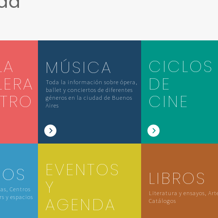
ada
LA
CICLOS
MÚSICA
LERA
DE
Toda la información sobre ópera,
ballet y conciertos de diferentes
ATRO
CINE
géneros en la ciudad de Buenos
Aires
EVENTOS
IOS
LIBROS
Y
las, Centros
Literatura y ensayos, Art
rs y espacios
AGENDA
Catálogos