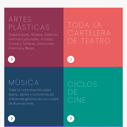
ARTES
TODA LA
PLÁSTICAS
CARTELERA
Exposiciones, Museos, Galerías,
DE TEATRO
Centros Culturales, Artistas,
Cursos y Talleres, Concursos,
Premios y Becas
MÚSICA
CICLOS
DE
Toda la información sobre
ópera, ballet y conciertos de
CINE
diferentes géneros en la ciudad
de Buenos Aires