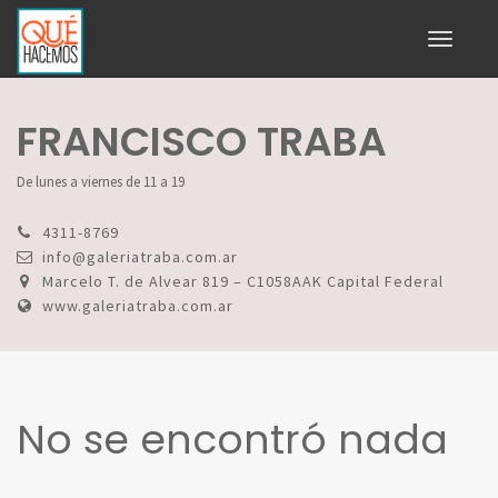
Toggle
navigati
FRANCISCO TRABA
De lunes a viernes de 11 a 19
4311-8769
info@galeriatraba.com.ar
Marcelo T. de Alvear 819 – C1058AAK Capital Federal
www.galeriatraba.com.ar
No se encontró nada