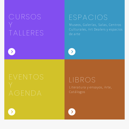
CURSOS
ESPACIOS
Y
Museos, Galerías, Salas, Centros
Culturales, Art Dealers y espacios
TALLERES
de arte
EVENTOS
LIBROS
Y
Literatura y ensayos, Arte,
AGENDA
Catálogos