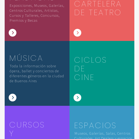
CARTELERA
Exposiciones, Museos, Galerías,
DE TEATRO
Centros Culturales, Artistas,
Cursos y Talleres, Concursos,
Premios y Becas
MÚSICA
CICLOS
DE
Toda la información sobre
ópera, ballet y conciertos de
CINE
diferentes géneros en la ciudad
de Buenos Aires
CURSOS
ESPACIOS
Y
Museos, Galerías, Salas, Centros
Culturales, Art Dealers y espacios