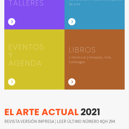
TALLERES
de arte
EVENTOS
LIBROS
Y
Literatura y ensayos, Arte,
AGENDA
Catálogos
EL ARTE ACTUAL
2021
|
REVISTA VERSIÓN IMPRESA
LEER ÚLTIMO NÚMERO #QH 294