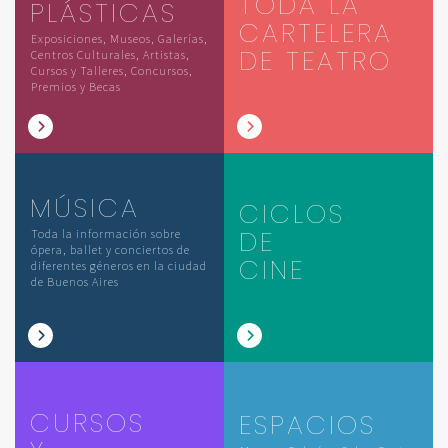
TODA LA
PLÁSTICAS
CARTELERA
Exposiciones, Museos, Galerías,
DE TEATRO
Centros Culturales, Artistas,
Cursos y Talleres, Concursos,
Premios y Becas
MÚSICA
CICLOS
DE
Toda la información sobre
ópera, ballet y conciertos de
CINE
diferentes géneros en la ciudad
de Buenos Aires
CURSOS
ESPACIOS