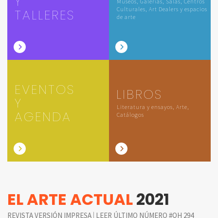
Y
Museos, Galerías, Salas, Centros
Culturales, Art Dealers y espacios
TALLERES
de arte
EVENTOS
LIBROS
Y
Literatura y ensayos, Arte,
AGENDA
Catálogos
EL ARTE ACTUAL
2021
|
REVISTA VERSIÓN IMPRESA
LEER ÚLTIMO NÚMERO #QH 294