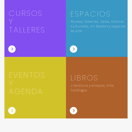
CURSOS
ESPACIOS
Y
Museos, Galerías, Salas, Centros
Culturales, Art Dealers y espacios
TALLERES
de arte
EVENTOS
LIBROS
Y
Literatura y ensayos, Arte,
AGENDA
Catálogos