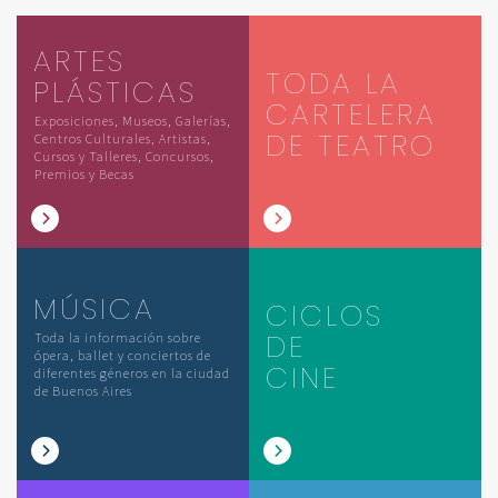
ARTES
TODA LA
PLÁSTICAS
CARTELERA
Exposiciones, Museos, Galerías,
DE TEATRO
Centros Culturales, Artistas,
Cursos y Talleres, Concursos,
Premios y Becas
MÚSICA
CICLOS
DE
Toda la información sobre
ópera, ballet y conciertos de
CINE
diferentes géneros en la ciudad
de Buenos Aires