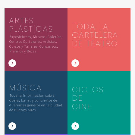
ARTES
TODA LA
PLÁSTICAS
CARTELERA
Exposiciones, Museos, Galerías,
DE TEATRO
Centros Culturales, Artistas,
Cursos y Talleres, Concursos,
Premios y Becas
MÚSICA
CICLOS
DE
Toda la información sobre
ópera, ballet y conciertos de
CINE
diferentes géneros en la ciudad
de Buenos Aires