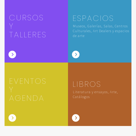
CURSOS
ESPACIOS
Y
Museos, Galerías, Salas, Centros
Culturales, Art Dealers y espacios
TALLERES
de arte
EVENTOS
LIBROS
Y
Literatura y ensayos, Arte,
AGENDA
Catálogos