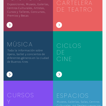
CARTELERA
Exposiciones, Museos, Galerías,
DE TEATRO
Centros Culturales, Artistas,
Cursos y Talleres, Concursos,
Premios y Becas
MÚSICA
CICLOS
DE
Toda la información sobre
ópera, ballet y conciertos de
CINE
diferentes géneros en la ciudad
de Buenos Aires
CURSOS
ESPACIOS
Y
Museos, Galerías, Salas, Centros
Culturales, Art Dealers y espacios