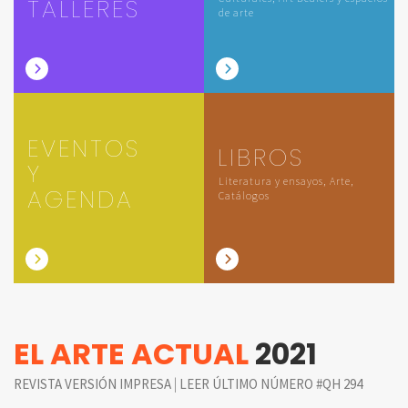
TALLERES
de arte
EVENTOS
LIBROS
Y
Literatura y ensayos, Arte,
AGENDA
Catálogos
EL ARTE ACTUAL
2021
|
REVISTA VERSIÓN IMPRESA
LEER ÚLTIMO NÚMERO #QH 294