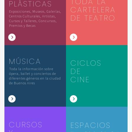
TODA LA
PLÁSTICAS
CARTELERA
Exposiciones, Museos, Galerías,
DE TEATRO
Centros Culturales, Artistas,
Cursos y Talleres, Concursos,
Premios y Becas
MÚSICA
CICLOS
DE
Toda la información sobre
ópera, ballet y conciertos de
CINE
diferentes géneros en la ciudad
de Buenos Aires
CURSOS
ESPACIOS