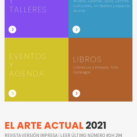
Y
Museos, Galerías, Salas, Centros
Culturales, Art Dealers y espacios
TALLERES
de arte
EVENTOS
LIBROS
Y
Literatura y ensayos, Arte,
AGENDA
Catálogos
EL ARTE ACTUAL
2021
|
REVISTA VERSIÓN IMPRESA
LEER ÚLTIMO NÚMERO #QH 294