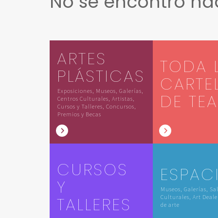
No se encontró n
ARTES
TODA 
PLÁSTICAS
CARTE
Exposiciones, Museos, Galerías,
DE TE
Centros Culturales, Artistas,
Cursos y Talleres, Concursos,
Premios y Becas
CURSOS
ESPAC
Y
Museos, Galerías, Sa
TALLERES
Culturales, Art Deale
de arte