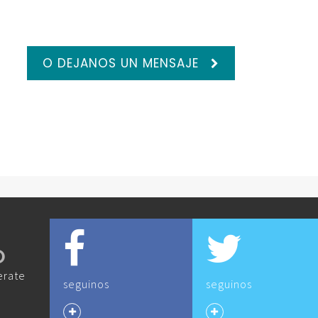
O DEJANOS UN MENSAJE
O
erate
seguinos
seguinos