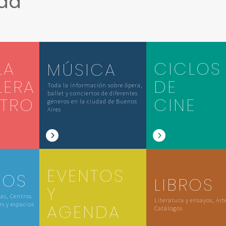
ada
LA
CICLOS
MÚSICA
LERA
DE
Toda la información sobre ópera,
ballet y conciertos de diferentes
ATRO
CINE
géneros en la ciudad de Buenos
Aires
EVENTOS
IOS
LIBROS
Y
las, Centros
Literatura y ensayos, Art
rs y espacios
AGENDA
Catálogos