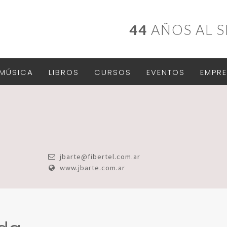
44
AÑOS AL S
MÚSICA
LIBROS
CURSOS
EVENTOS
EMPRE
jbarte@fibertel.com.ar
www.jbarte.com.ar