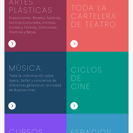
ARTES
TODA LA
PLÁSTICAS
CARTELERA
Exposiciones, Museos, Galerías,
DE TEATRO
Centros Culturales, Artistas,
Cursos y Talleres, Concursos,
Premios y Becas
MÚSICA
CICLOS
DE
Toda la información sobre
ópera, ballet y conciertos de
CINE
diferentes géneros en la ciudad
de Buenos Aires
CURSOS
ESPACIOS