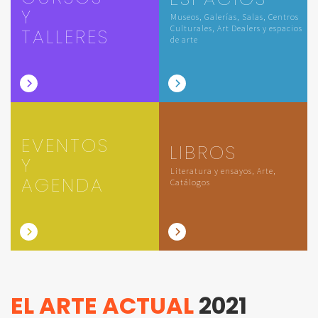
Y
Museos, Galerías, Salas, Centros
Culturales, Art Dealers y espacios
TALLERES
de arte
EVENTOS
LIBROS
Y
Literatura y ensayos, Arte,
AGENDA
Catálogos
EL ARTE ACTUAL
2021