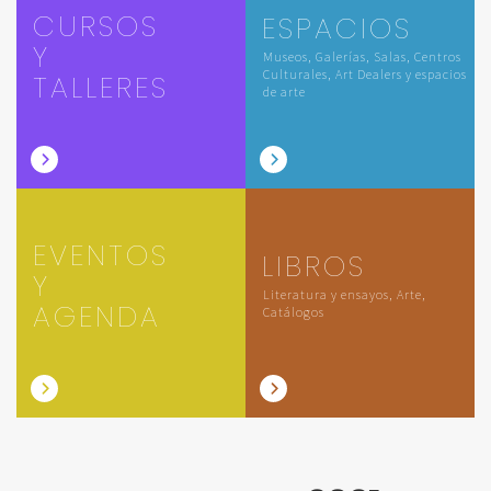
CURSOS
ESPACIOS
Y
Museos, Galerías, Salas, Centros
Culturales, Art Dealers y espacios
TALLERES
de arte
EVENTOS
LIBROS
Y
Literatura y ensayos, Arte,
AGENDA
Catálogos