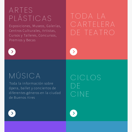
ARTES
TODA LA
PLÁSTICAS
CARTELERA
Exposiciones, Museos, Galerías,
DE TEATRO
Centros Culturales, Artistas,
Cursos y Talleres, Concursos,
Premios y Becas
MÚSICA
CICLOS
DE
Toda la información sobre
ópera, ballet y conciertos de
CINE
diferentes géneros en la ciudad
de Buenos Aires