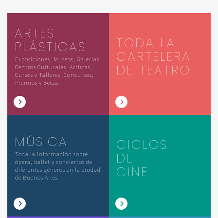
ARTES
TODA LA
PLÁSTICAS
CARTELERA
Exposiciones, Museos, Galerías,
DE TEATRO
Centros Culturales, Artistas,
Cursos y Talleres, Concursos,
Premios y Becas
MÚSICA
CICLOS
DE
Toda la información sobre
ópera, ballet y conciertos de
CINE
diferentes géneros en la ciudad
de Buenos Aires