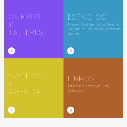
CURSOS
ESPACIOS
Y
Museos, Galerías, Salas, Centros
Culturales, Art Dealers y espacios
TALLERES
de arte
EVENTOS
LIBROS
Y
Literatura y ensayos, Arte,
AGENDA
Catálogos