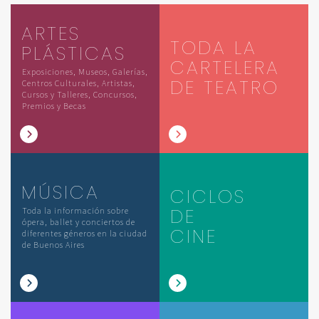
ARTES
TODA LA
PLÁSTICAS
CARTELERA
Exposiciones, Museos, Galerías,
DE TEATRO
Centros Culturales, Artistas,
Cursos y Talleres, Concursos,
Premios y Becas
MÚSICA
CICLOS
DE
Toda la información sobre
ópera, ballet y conciertos de
CINE
diferentes géneros en la ciudad
de Buenos Aires