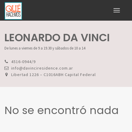
Toggle
navigati
LEONARDO DA VINCI
De lunes a viernes de 9 a 19.30 y sábados de 10 a 14
4516-0944/9
info@davinciresidence.com.ar
Libertad 1226 – C1016ABH Capital Federal
No se encontró nada