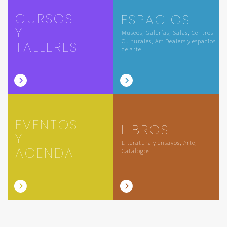
CURSOS
ESPACIOS
Y
Museos, Galerías, Salas, Centros
Culturales, Art Dealers y espacios
TALLERES
de arte
EVENTOS
LIBROS
Y
Literatura y ensayos, Arte,
AGENDA
Catálogos