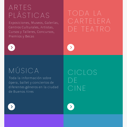
ARTES
TODA LA
PLÁSTICAS
CARTELERA
Exposiciones, Museos, Galerías,
DE TEATRO
Centros Culturales, Artistas,
Cursos y Talleres, Concursos,
Premios y Becas
MÚSICA
CICLOS
DE
Toda la información sobre
ópera, ballet y conciertos de
CINE
diferentes géneros en la ciudad
de Buenos Aires