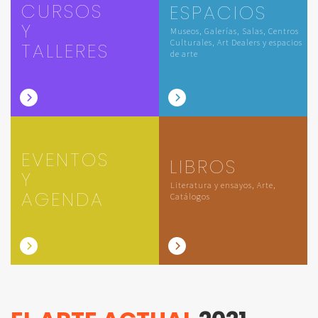
CURSOS
ESPACIOS
Y
Museos, Galerías, Salas, Centros
Culturales, Art Dealers y espacios
TALLERES
de arte
EVENTOS
LIBROS
Y
Literatura y ensayos, Arte,
AGENDA
Catálogos