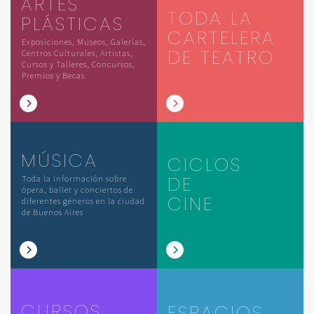
ARTES
TODA LA
PLÁSTICAS
CARTELERA
Exposiciones, Museos, Galerías,
DE TEATRO
Centros Culturales, Artistas,
Cursos y Talleres, Concursos,
Premios y Becas
MÚSICA
CICLOS
DE
Toda la información sobre
ópera, ballet y conciertos de
CINE
diferentes géneros en la ciudad
de Buenos Aires
CURSOS
ESPACIOS