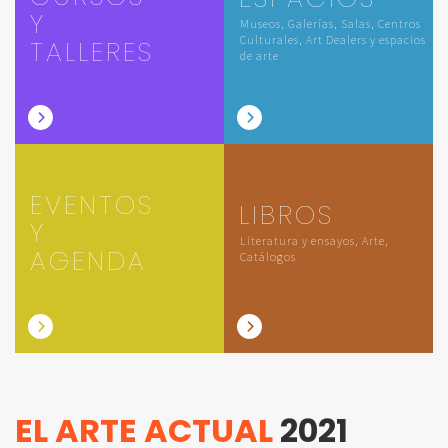
Y
Museos, Galerías, Salas, Centros
Culturales, Art Dealers y espacios
TALLERES
de arte
EVENTOS
LIBROS
Y
Literatura y ensayos, Arte,
AGENDA
Catálogos
EL ARTE ACTUAL
2021