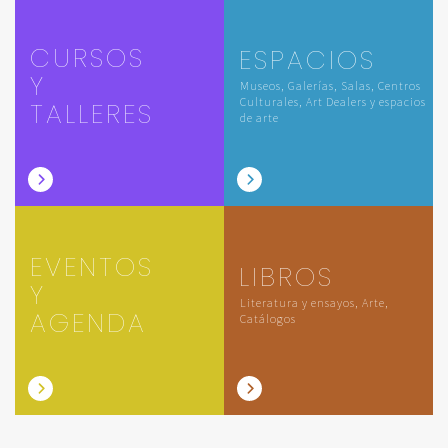
CURSOS
ESPACIOS
Y
Museos, Galerías, Salas, Centros
Culturales, Art Dealers y espacios
TALLERES
de arte
EVENTOS
LIBROS
Y
Literatura y ensayos, Arte,
AGENDA
Catálogos