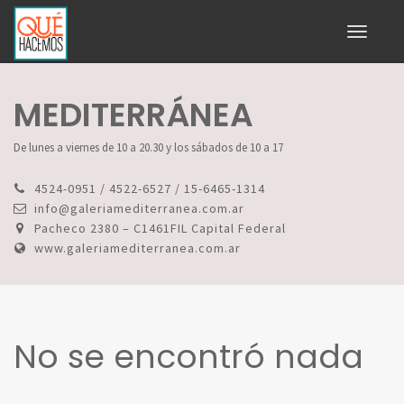
Toggle
navigati
MEDITERRÁNEA
De lunes a viernes de 10 a 20.30 y los sábados de 10 a 17
4524-0951 / 4522-6527 / 15-6465-1314
info@galeriamediterranea.com.ar
Pacheco 2380 – C1461FIL Capital Federal
www.galeriamediterranea.com.ar
No se encontró nada