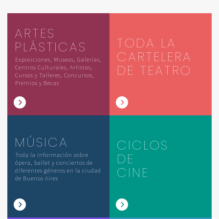
ARTES
TODA LA
PLÁSTICAS
CARTELERA
Exposiciones, Museos, Galerías,
DE TEATRO
Centros Culturales, Artistas,
Cursos y Talleres, Concursos,
Premios y Becas
MÚSICA
CICLOS
DE
Toda la información sobre
ópera, ballet y conciertos de
CINE
diferentes géneros en la ciudad
de Buenos Aires