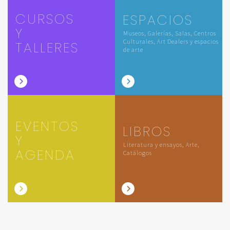
CURSOS
ESPACIOS
Y
Museos, Galerías, Salas, Centros
Culturales, Art Dealers y espacios
TALLERES
de arte
EVENTOS
LIBROS
Y
Literatura y ensayos, Arte,
AGENDA
Catálogos