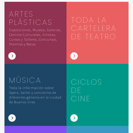
ARTES
TODA LA
PLÁSTICAS
CARTELERA
Exposiciones, Museos, Galerías,
DE TEATRO
Centros Culturales, Artistas,
Cursos y Talleres, Concursos,
Premios y Becas
MÚSICA
CICLOS
DE
Toda la información sobre
ópera, ballet y conciertos de
CINE
diferentes géneros en la ciudad
de Buenos Aires