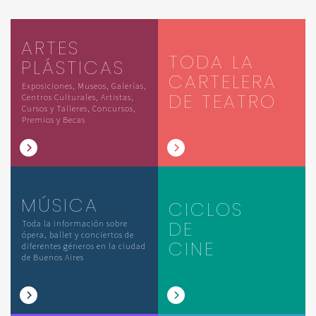
ARTES
TODA LA
PLÁSTICAS
CARTELERA
Exposiciones, Museos, Galerías,
DE TEATRO
Centros Culturales, Artistas,
Cursos y Talleres, Concursos,
Premios y Becas
MÚSICA
CICLOS
DE
Toda la información sobre
ópera, ballet y conciertos de
CINE
diferentes géneros en la ciudad
de Buenos Aires