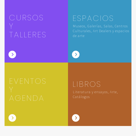
CURSOS
ESPACIOS
Y
Museos, Galerías, Salas, Centros
Culturales, Art Dealers y espacios
TALLERES
de arte
EVENTOS
LIBROS
Y
Literatura y ensayos, Arte,
AGENDA
Catálogos