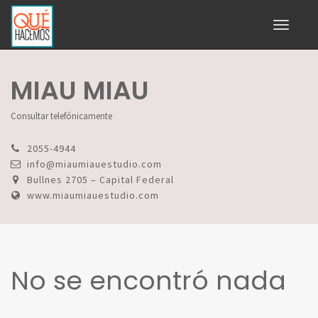
Toggle
navigati
MIAU MIAU
Consultar telefónicamente
2055-4944
info@miaumiauestudio.com
Bullnes 2705 – Capital Federal
www.miaumiauestudio.com
No se encontró nada