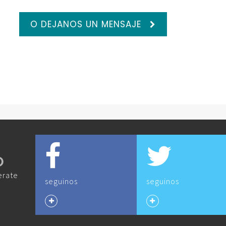
O DEJANOS UN MENSAJE
O
erate
seguinos
seguinos