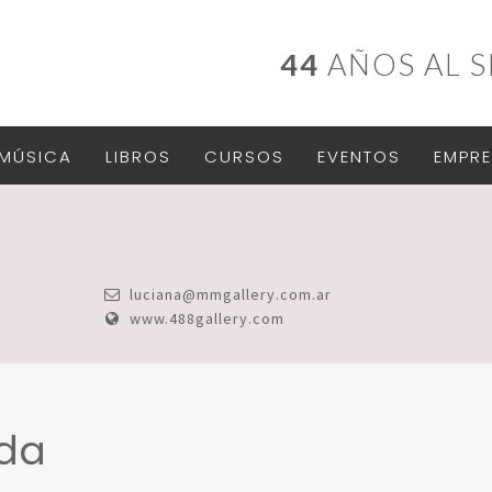
44
AÑOS AL S
MÚSICA
LIBROS
CURSOS
EVENTOS
EMPRE
luciana@mmgallery.com.ar
www.488gallery.com
ada