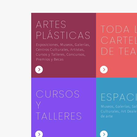
ARTES
TODA 
PLÁSTICAS
CARTE
Exposiciones, Museos, Galerías,
DE TE
Centros Culturales, Artistas,
Cursos y Talleres, Concursos,
Premios y Becas
CURSOS
ESPAC
Y
Museos, Galerías, Sa
TALLERES
Culturales, Art Deale
de arte