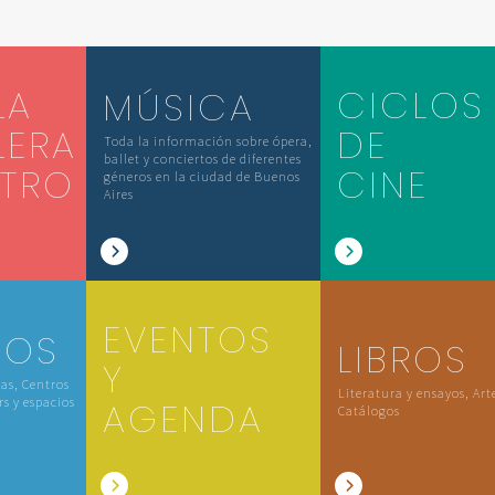
LA
CICLOS
MÚSICA
LERA
DE
Toda la información sobre ópera,
ballet y conciertos de diferentes
ATRO
CINE
géneros en la ciudad de Buenos
Aires
EVENTOS
IOS
LIBROS
Y
las, Centros
Literatura y ensayos, Art
rs y espacios
AGENDA
Catálogos