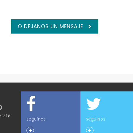
O DEJANOS UN MENSAJE
O
erate
seguinos
seguinos