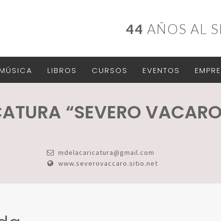
44
AÑOS AL S
MÚSICA
LIBROS
CURSOS
EVENTOS
EMPRE
CATURA “SEVERO VACARO
mdelacaricatura@gmail.com
www.severovaccaro.sitio.net