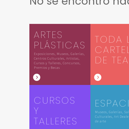
No se encontró n
ARTES
TODA 
PLÁSTICAS
CARTE
Exposiciones, Museos, Galerías,
DE TE
Centros Culturales, Artistas,
Cursos y Talleres, Concursos,
Premios y Becas
CURSOS
ESPAC
Y
Museos, Galerías, Sa
TALLERES
Culturales, Art Deale
de arte