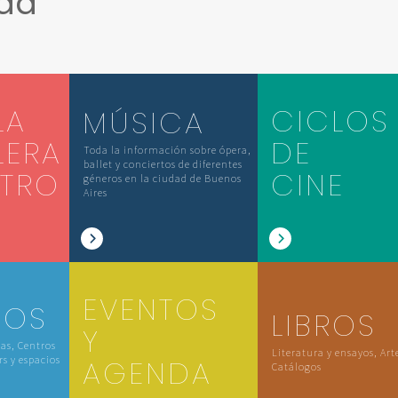
ada
LA
CICLOS
MÚSICA
LERA
DE
Toda la información sobre ópera,
ballet y conciertos de diferentes
ATRO
CINE
géneros en la ciudad de Buenos
Aires
EVENTOS
IOS
LIBROS
Y
las, Centros
Literatura y ensayos, Art
rs y espacios
AGENDA
Catálogos