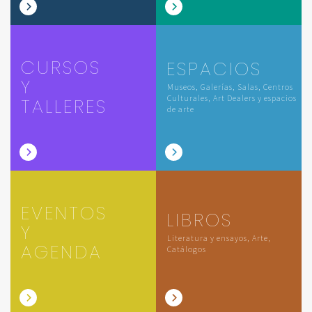
CURSOS
ESPACIOS
Y
Museos, Galerías, Salas, Centros
Culturales, Art Dealers y espacios
TALLERES
de arte
EVENTOS
LIBROS
Y
Literatura y ensayos, Arte,
AGENDA
Catálogos