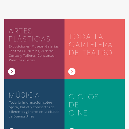
ARTES
TODA LA
PLÁSTICAS
CARTELERA
Exposiciones, Museos, Galerías,
DE TEATRO
Centros Culturales, Artistas,
Cursos y Talleres, Concursos,
Premios y Becas
MÚSICA
CICLOS
DE
Toda la información sobre
ópera, ballet y conciertos de
CINE
diferentes géneros en la ciudad
de Buenos Aires