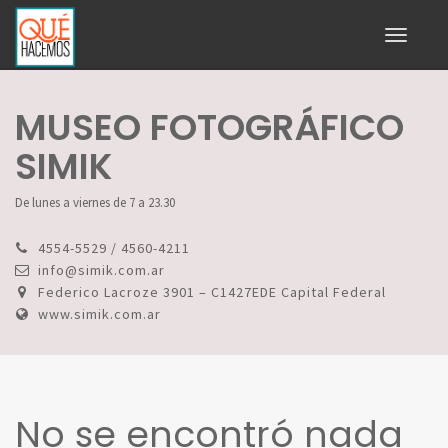
Toggle
navigati
MUSEO FOTOGRÁFICO
SIMIK
De lunes a viernes de 7 a 23.30
4554-5529 / 4560-4211
info@simik.com.ar
Federico Lacroze 3901 – C1427EDE Capital Federal
www.simik.com.ar
No se encontró nada