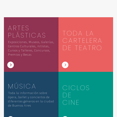
ARTES
TODA LA
PLÁSTICAS
CARTELERA
Exposiciones, Museos, Galerías,
DE TEATRO
Centros Culturales, Artistas,
Cursos y Talleres, Concursos,
Premios y Becas
MÚSICA
CICLOS
DE
Toda la información sobre
ópera, ballet y conciertos de
CINE
diferentes géneros en la ciudad
de Buenos Aires