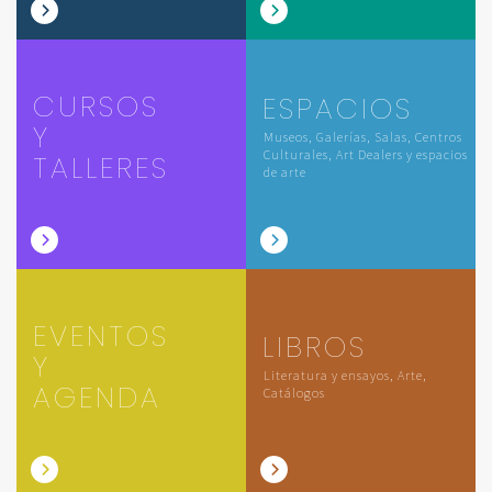
CURSOS
ESPACIOS
Y
Museos, Galerías, Salas, Centros
Culturales, Art Dealers y espacios
TALLERES
de arte
EVENTOS
LIBROS
Y
Literatura y ensayos, Arte,
AGENDA
Catálogos