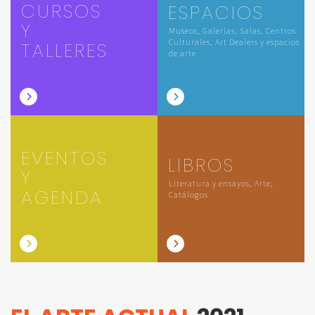
CURSOS
ESPACIOS
Y
Museos, Galerías, Salas, Centros
Culturales, Art Dealers y espacios
TALLERES
de arte
EVENTOS
LIBROS
Y
Literatura y ensayos, Arte,
AGENDA
Catálogos