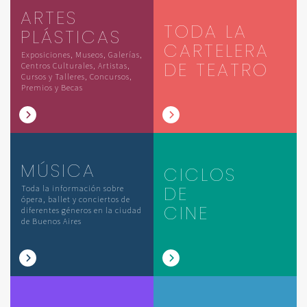
ARTES
TODA LA
PLÁSTICAS
CARTELERA
Exposiciones, Museos, Galerías,
DE TEATRO
Centros Culturales, Artistas,
Cursos y Talleres, Concursos,
Premios y Becas
MÚSICA
CICLOS
DE
Toda la información sobre
ópera, ballet y conciertos de
CINE
diferentes géneros en la ciudad
de Buenos Aires