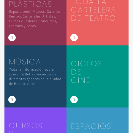
TODA LA
PLÁSTICAS
CARTELERA
Exposiciones, Museos, Galerías,
DE TEATRO
Centros Culturales, Artistas,
Cursos y Talleres, Concursos,
Premios y Becas
MÚSICA
CICLOS
DE
Toda la información sobre
ópera, ballet y conciertos de
CINE
diferentes géneros en la ciudad
de Buenos Aires
CURSOS
ESPACIOS