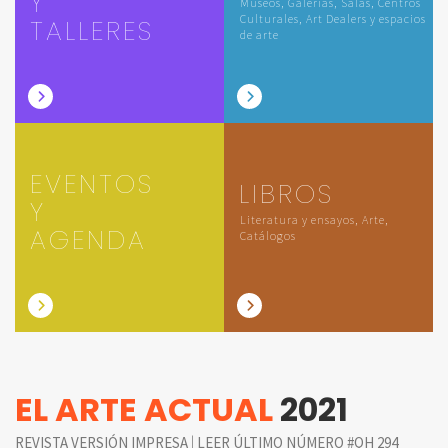
Y
Museos, Galerías, Salas, Centros
Culturales, Art Dealers y espacios
TALLERES
de arte
EVENTOS
LIBROS
Y
Literatura y ensayos, Arte,
AGENDA
Catálogos
EL ARTE ACTUAL
2021
|
REVISTA VERSIÓN IMPRESA
LEER ÚLTIMO NÚMERO #QH 294