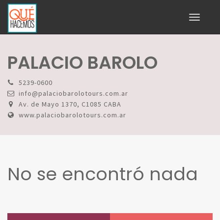
Toggle
navigati
PALACIO BAROLO
5239-0600
info@palaciobarolotours.com.ar
Av. de Mayo 1370, C1085 CABA
www.palaciobarolotours.com.ar
No se encontró nada