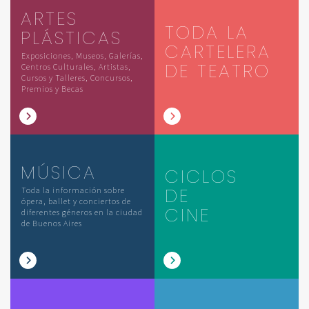
ARTES
TODA LA
PLÁSTICAS
CARTELERA
Exposiciones, Museos, Galerías,
DE TEATRO
Centros Culturales, Artistas,
Cursos y Talleres, Concursos,
Premios y Becas
MÚSICA
CICLOS
DE
Toda la información sobre
ópera, ballet y conciertos de
CINE
diferentes géneros en la ciudad
de Buenos Aires