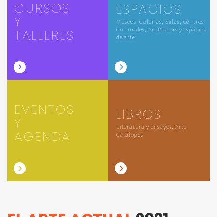
CURSOS
ESPACIOS
Y
Museos, Galerías, Salas, Centros
Culturales, Art Dealers y espacios
TALLERES
de arte
EVENTOS
LIBROS
Y
Literatura y ensayos, Arte,
AGENDA
Catálogos