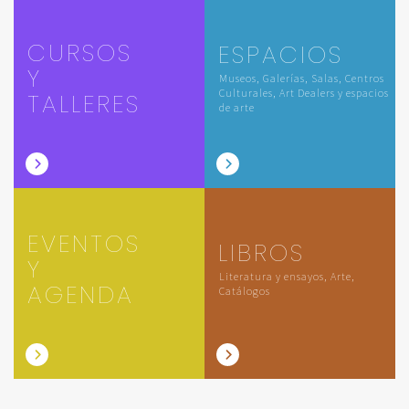
CURSOS
ESPACIOS
Y
Museos, Galerías, Salas, Centros
Culturales, Art Dealers y espacios
TALLERES
de arte
EVENTOS
LIBROS
Y
Literatura y ensayos, Arte,
AGENDA
Catálogos