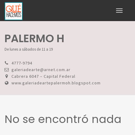
Toggle
navigati
PALERMO H
De lunes a sábados de 11 a 19
4777-9794
galeriadearte@arnet.com.ar
Cabrera 6047 – Capital Federal
www.galeriadeartepalermoh.blogspot.com
No se encontró nada