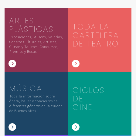
ARTES
TODA LA
PLÁSTICAS
CARTELERA
Exposiciones, Museos, Galerías,
DE TEATRO
Centros Culturales, Artistas,
Cursos y Talleres, Concursos,
Premios y Becas
MÚSICA
CICLOS
DE
Toda la información sobre
ópera, ballet y conciertos de
CINE
diferentes géneros en la ciudad
de Buenos Aires