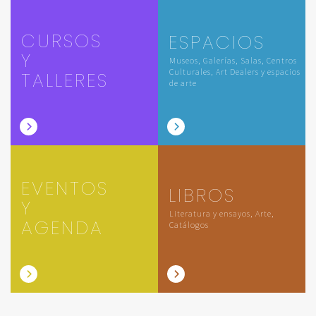
CURSOS
ESPACIOS
Y
Museos, Galerías, Salas, Centros
Culturales, Art Dealers y espacios
TALLERES
de arte
EVENTOS
LIBROS
Y
Literatura y ensayos, Arte,
AGENDA
Catálogos