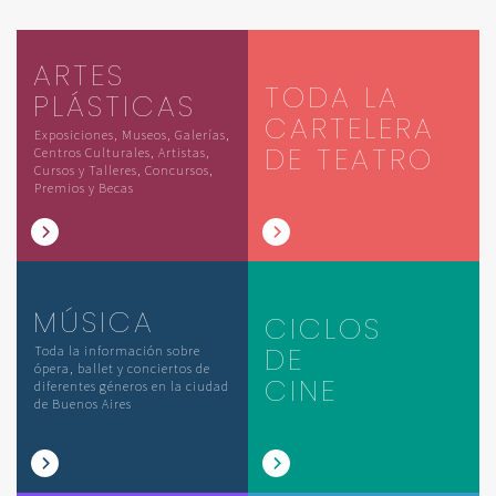
ARTES
TODA LA
PLÁSTICAS
CARTELERA
Exposiciones, Museos, Galerías,
DE TEATRO
Centros Culturales, Artistas,
Cursos y Talleres, Concursos,
Premios y Becas
MÚSICA
CICLOS
DE
Toda la información sobre
ópera, ballet y conciertos de
CINE
diferentes géneros en la ciudad
de Buenos Aires