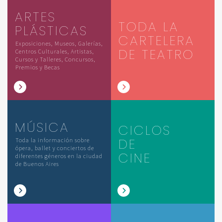
ARTES
TODA LA
PLÁSTICAS
CARTELERA
Exposiciones, Museos, Galerías,
DE TEATRO
Centros Culturales, Artistas,
Cursos y Talleres, Concursos,
Premios y Becas
MÚSICA
CICLOS
DE
Toda la información sobre
ópera, ballet y conciertos de
CINE
diferentes géneros en la ciudad
de Buenos Aires