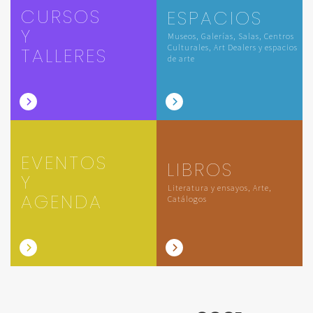
CURSOS
ESPACIOS
Y
Museos, Galerías, Salas, Centros
Culturales, Art Dealers y espacios
TALLERES
de arte
EVENTOS
LIBROS
Y
Literatura y ensayos, Arte,
AGENDA
Catálogos