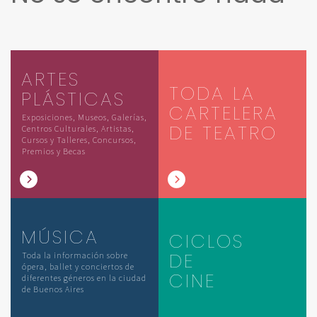
ARTES
TODA LA
PLÁSTICAS
CARTELERA
Exposiciones, Museos, Galerías,
DE TEATRO
Centros Culturales, Artistas,
Cursos y Talleres, Concursos,
Premios y Becas
MÚSICA
CICLOS
DE
Toda la información sobre
ópera, ballet y conciertos de
CINE
diferentes géneros en la ciudad
de Buenos Aires