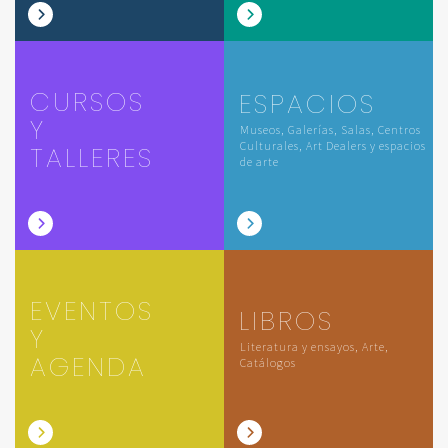
CURSOS
ESPACIOS
Y
Museos, Galerías, Salas, Centros
Culturales, Art Dealers y espacios
TALLERES
de arte
EVENTOS
LIBROS
Y
Literatura y ensayos, Arte,
AGENDA
Catálogos