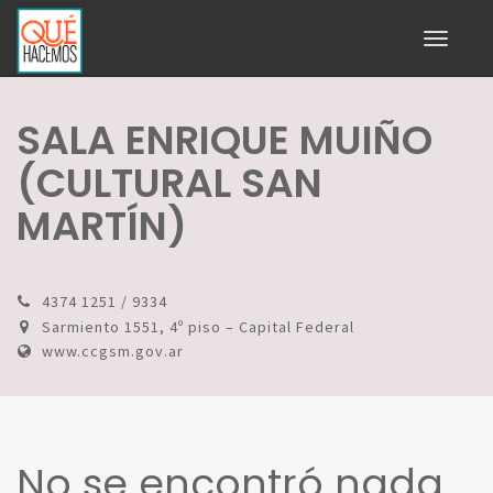
Toggle
navigati
SALA ENRIQUE MUIÑO
(CULTURAL SAN
MARTÍN)
4374 1251 / 9334
Sarmiento 1551, 4º piso – Capital Federal
www.ccgsm.gov.ar
No se encontró nada