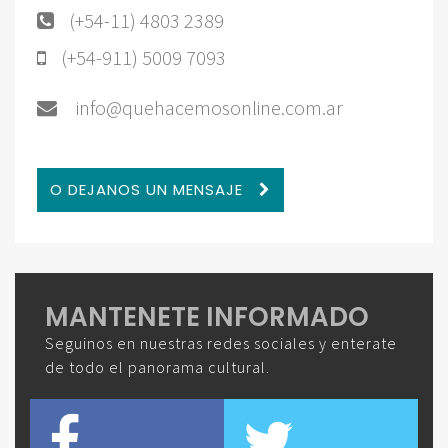
(+54-11) 4803 2389
(+54-911) 5009 7093
info@quehacemosonline.com.ar
O DEJANOS UN MENSAJE
MANTENETE INFORMADO
Seguinos en nuestras redes sociales y enterate
de todo el panorama cultural.