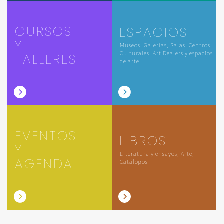
CURSOS
ESPACIOS
Y
Museos, Galerías, Salas, Centros
Culturales, Art Dealers y espacios
TALLERES
de arte
EVENTOS
LIBROS
Y
Literatura y ensayos, Arte,
AGENDA
Catálogos