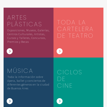
ARTES
TODA LA
PLÁSTICAS
CARTELERA
Exposiciones, Museos, Galerías,
DE TEATRO
Centros Culturales, Artistas,
Cursos y Talleres, Concursos,
Premios y Becas
MÚSICA
CICLOS
DE
Toda la información sobre
ópera, ballet y conciertos de
CINE
diferentes géneros en la ciudad
de Buenos Aires