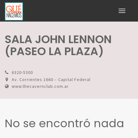
Toggle
navigati
SALA JOHN LENNON
(PASEO LA PLAZA)
6320-5300
Av. Corrientes 1660 – Capital Federal
www.thecavernclub.com.ar
No se encontró nada