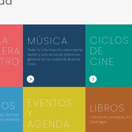
ada
LA
CICLOS
MÚSICA
LERA
DE
Toda la información sobre ópera,
ballet y conciertos de diferentes
ATRO
CINE
géneros en la ciudad de Buenos
Aires
EVENTOS
IOS
LIBROS
Y
las, Centros
Literatura y ensayos, Art
rs y espacios
AGENDA
Catálogos