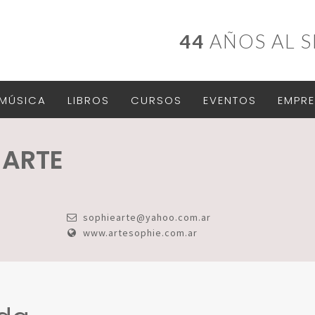
44
AÑOS AL S
MÚSICA
LIBROS
CURSOS
EVENTOS
EMPRE
 ARTE
sophiearte@yahoo.com.ar
www.artesophie.com.ar