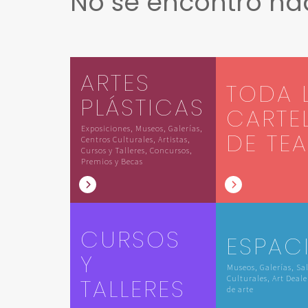
No se encontró n
ARTES
TODA 
PLÁSTICAS
CARTE
Exposiciones, Museos, Galerías,
DE TE
Centros Culturales, Artistas,
Cursos y Talleres, Concursos,
Premios y Becas
CURSOS
ESPAC
Y
Museos, Galerías, Sa
TALLERES
Culturales, Art Deale
de arte