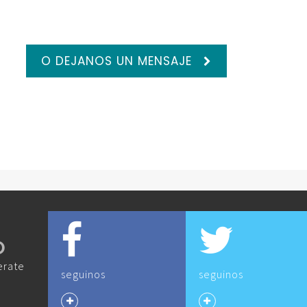
O DEJANOS UN MENSAJE
O
erate
seguinos
seguinos