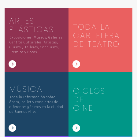
ARTES
TODA LA
PLÁSTICAS
CARTELERA
Exposiciones, Museos, Galerías,
DE TEATRO
Centros Culturales, Artistas,
Cursos y Talleres, Concursos,
Premios y Becas
MÚSICA
CICLOS
DE
Toda la información sobre
ópera, ballet y conciertos de
CINE
diferentes géneros en la ciudad
de Buenos Aires