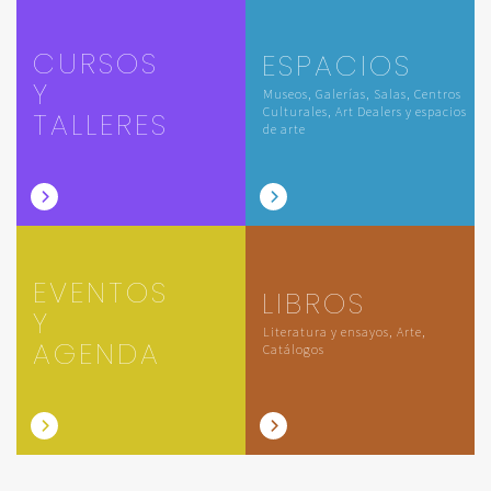
CURSOS
ESPACIOS
Y
Museos, Galerías, Salas, Centros
Culturales, Art Dealers y espacios
TALLERES
de arte
EVENTOS
LIBROS
Y
Literatura y ensayos, Arte,
AGENDA
Catálogos