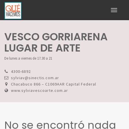
Toggle
navigati
VESCO GORRIARENA
LUGAR DE ARTE
De lunes a viernes de 17.30 a 21
4300-6892
sylviav@sinectis.com.ar
Chacabuco 866 – C1069AAR Capital Federal
www.sylviavescoarte.com.ar
No se encontró nada