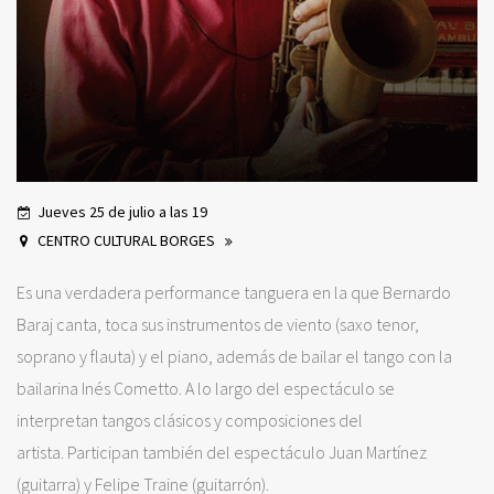
Jueves 25 de julio a las 19
CENTRO CULTURAL BORGES
Es una verdadera performance tanguera en la que Bernardo
Baraj canta, toca sus instrumentos de viento (saxo tenor,
soprano y flauta) y el piano, además de bailar el tango con la
bailarina Inés Cometto. A lo largo del espectáculo se
interpretan tangos clásicos y composiciones del
artista. Participan también del espectáculo Juan Martínez
(guitarra) y Felipe Traine (guitarrón).