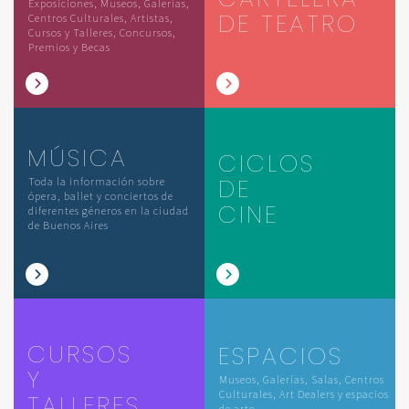
Exposiciones, Museos, Galerías,
DE TEATRO
Centros Culturales, Artistas,
Cursos y Talleres, Concursos,
Premios y Becas
MÚSICA
CICLOS
DE
Toda la información sobre
ópera, ballet y conciertos de
CINE
diferentes géneros en la ciudad
de Buenos Aires
CURSOS
ESPACIOS
Y
Museos, Galerías, Salas, Centros
Culturales, Art Dealers y espacios
TALLERES
de arte