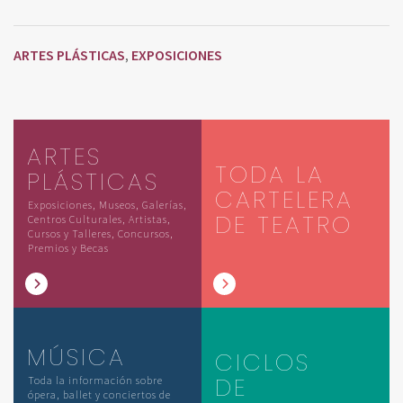
ARTES PLÁSTICAS
EXPOSICIONES
,
ARTES
TODA LA
PLÁSTICAS
CARTELERA
Exposiciones, Museos, Galerías,
DE TEATRO
Centros Culturales, Artistas,
Cursos y Talleres, Concursos,
Premios y Becas
MÚSICA
CICLOS
DE
Toda la información sobre
ópera, ballet y conciertos de