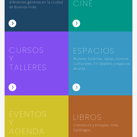
CINE
diferentes géneros en la ciudad
de Buenos Aires
CURSOS
ESPACIOS
Y
Museos, Galerías, Salas, Centros
Culturales, Art Dealers y espacios
TALLERES
de arte
EVENTOS
LIBROS
Y
Literatura y ensayos, Arte,
AGENDA
Catálogos