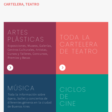
CARTELERA
TEATRO
,
ARTES
TODA LA
PLÁSTICAS
CARTELERA
Exposiciones, Museos, Galerías,
DE TEATRO
Centros Culturales, Artistas,
Cursos y Talleres, Concursos,
Premios y Becas
MÚSICA
CICLOS
DE
Toda la información sobre
ópera, ballet y conciertos de
CINE
diferentes géneros en la ciudad
de Buenos Aires