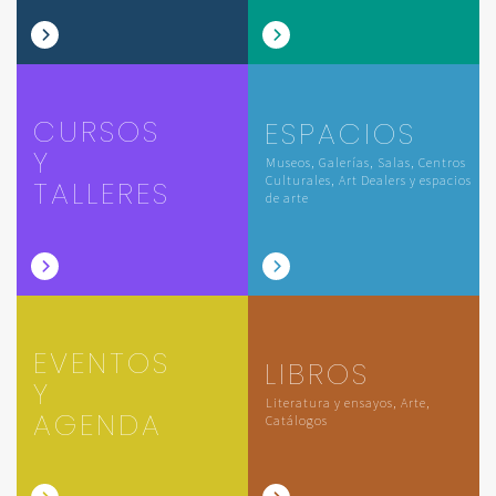
CURSOS
ESPACIOS
Y
Museos, Galerías, Salas, Centros
Culturales, Art Dealers y espacios
TALLERES
de arte
EVENTOS
LIBROS
Y
Literatura y ensayos, Arte,
AGENDA
Catálogos