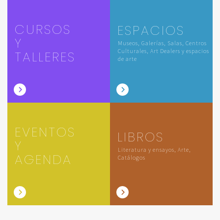
CURSOS
ESPACIOS
Y
Museos, Galerías, Salas, Centros
Culturales, Art Dealers y espacios
TALLERES
de arte
EVENTOS
LIBROS
Y
Literatura y ensayos, Arte,
AGENDA
Catálogos