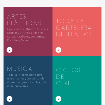
ARTES
TODA LA
PLÁSTICAS
CARTELERA
Exposiciones, Museos, Galerías,
DE TEATRO
Centros Culturales, Artistas,
Cursos y Talleres, Concursos,
Premios y Becas
MÚSICA
CICLOS
DE
Toda la información sobre
ópera, ballet y conciertos de
CINE
diferentes géneros en la ciudad
de Buenos Aires